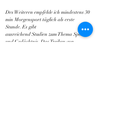
Des Weiteren empfehle ich mindestens 30 
min Morgensport täglich als erste 
Stunde. Es gibt
ausreichend Studien zum Thema Sport 
und Gedächtnis. Das Treiben von 
insbesondere Ausdauersport trägt zu 
einer guten Hirnfunktion und einer 
verbesserter Gedächtnisfunktion 
signifikant bei. Mit einem solchen 
Konzept würde eine Grundfitness 
erreicht werden und dadurch wiederum 
eine bessere psychische Verfassung.
Letzte Frage, wie bei allen 
Interviewpartnern: was ist nach deiner 
Ansicht das Wichtigste
im Umgang mit kindlichen Ängsten?