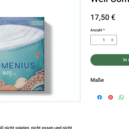
Prei
17,50 €
Anzahl
*
In
Maße
Produktmaße: 2
gebundenes Buc
ill nicht spielen, nicht essen und nicht