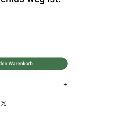
s
 den Warenkorb
1x21 cm
h